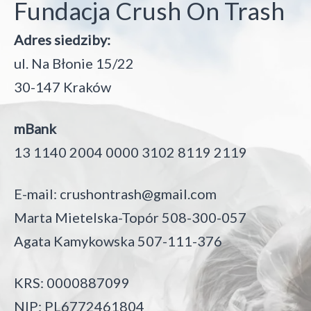
Fundacja Crush On Trash
Adres siedziby:
ul. Na Błonie 15/22
30-147 Kraków
mBank
13 1140 2004 0000 3102 8119 2119
E-mail:
crushontrash@gmail.com
Marta Mietelska-Topór 508-300-057
Agata Kamykowska 507-111-376
KRS: 0000887099
NIP: PL6772461804