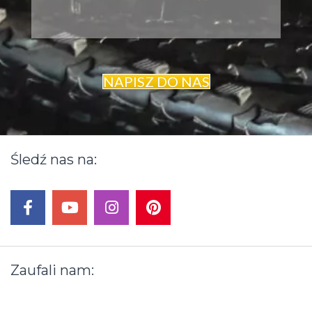
NAPISZ DO NAS
Śledź
nas
na:
facebook
youtube
instagram
pinterest
Zaufali
nam: