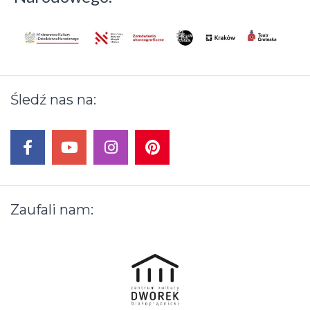
Nawigacja
Śledź
nas
na:
wpisu
facebook
youtube
instagram
pinterest
Zaufali
nam: