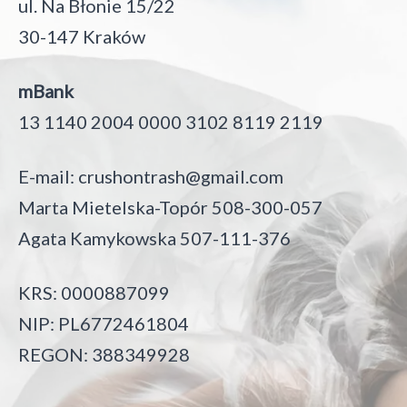
ul. Na Błonie 15/22
30-147 Kraków
mBank
13 1140 2004 0000 3102 8119 2119
E-mail:
crushontrash@gmail.com
Marta Mietelska-Topór 508-300-057
Agata Kamykowska 507-111-376
KRS: 0000887099
NIP: PL6772461804
REGON: 388349928