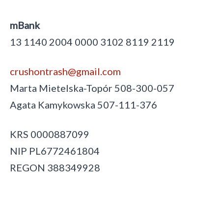
mBank
13 1140 2004 0000 3102 8119 2119
crushontrash@gmail.com
Marta Mietelska-Topór 508-300-057
Agata Kamykowska 507-111-376
KRS 0000887099
NIP PL6772461804
REGON 388349928