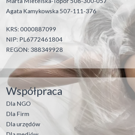
Marta Mietelska-Topór 508-300-057
Agata Kamykowska 507-111-376
KRS: 0000887099
NIP: PL6772461804
REGON: 388349928
Współpraca
Dla NGO
Dla Firm
Dla urzędów
Dla mediów