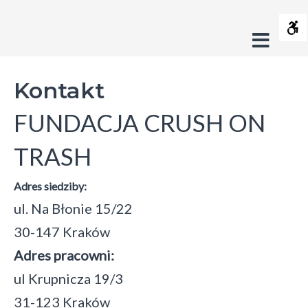
Kontakt
Contrast
-
Offca
Default
Night
Black
Black
Yel
s
Fundacja
contrast
contrast
and
and
and
Sideb
Crush
Layout
White
Yellow
Bla
Kontakt
contrast
contrast
cont
Fixed
Wide
On
FUNDACJA CRUSH ON
layout
layout
Trash
Font
TRASH
Smaller
Larger
Readable
Default
Font
Font
Font
Font
C
Adres siedziby:
ul. Na Błonie 15/22
s
30-147 Kraków
Adres pracowni:
ul Krupnicza 19/3
31-123 Kraków