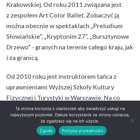
Krakowskiej. Od roku 2011 związana jest
z zespołem Art Color Ballet. Zobaczyć ją
można obecnie w spektaklach „Preludium
Słowiańskie”, „Kryptonim 27”, „Bursztynowe
Drzewo” - granych na terenie całego kraju, jak
i za granicą.
Od 2010 roku jest instruktorem tańca z
uprawnieniami Wyższej Szkoły Kultury
Fizycznej i Turystyki w Warszawie. Na co
dzień uczy technik takich jak: balet, jazz,
Ta strona korzysta z ciasteczek aby świadczyć usługi na
najwyższym poziomie. Dalsze korzystanie ze strony oznacza,
taniec współczesny (dzieci, młodzież oraz
że zgadzasz się na ich użycie.
dorosłych) w szkołach prywatnych oraz
Zgoda
Polityka prywatności