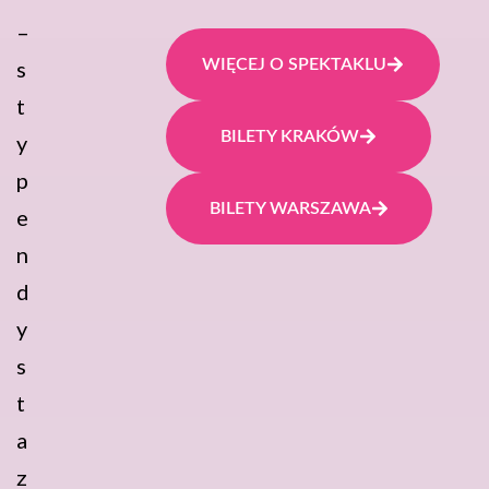
–
s
WIĘCEJ O SPEKTAKLU
t
BILETY KRAKÓW
y
p
BILETY WARSZAWA
e
n
d
y
s
t
a
z