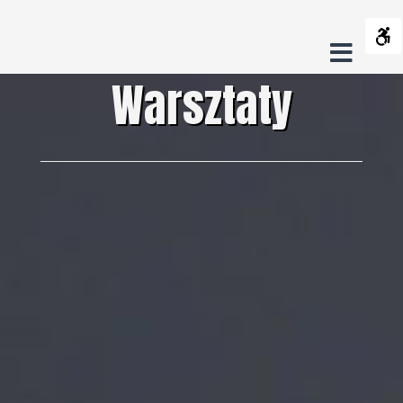
Warsztaty
Contrast
-
Offca
Default
Night
Black
Black
Yel
s
Fundacja
Warsztaty
contrast
contrast
and
and
and
Sideb
Crush
Layout
White
Yellow
Bla
contrast
contrast
cont
Fixed
Wide
On
layout
layout
Trash
Font
Smaller
Larger
Readable
Default
Font
Font
Font
Font
C
s