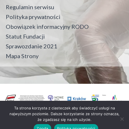
Regulamin serwisu
Polityka prywatności
Obowiązek informacyjny RODO
Statut Fundacji
Sprawozdanie 2021
Mapa Strony
Ta strona korzysta z ciasteczek aby świadczyć usługi na
najwyższym poziomie. Dalsze korzystanie ze strony oznacza,
że zgadzasz się na ich użycie.
Fundacja Crush On Trash all rights reserved
Zgoda
Polityka prywatności