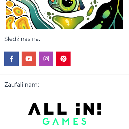
Śledź
nas
na:
facebook
youtube
instagram
pinterest
Zaufali
nam: