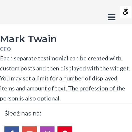
Mark
Contrast
Twain
Offca
Default
Night
Black
Black
Yel
s
-
contrast
contrast
and
and
and
Sideb
Fundacja
Layout
White
Yellow
Bla
Mark Twain
contrast
contrast
cont
Fixed
Wide
Crush
CEO
layout
layout
On
Font
Each separate testimonial can be created with
Smaller
Larger
Readable
Default
Trash
custom posts and then displayed with the widget.
Font
Font
Font
Font
C
You may set a limit for a number of displayed
items and amount of text. The profession of the
s
person is also optional.
Śledź
nas
na: