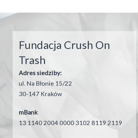
facebook
youtube
instagram
pinterest
Fundacja Crush On
Trash
Adres siedziby:
ul. Na Błonie 15/22
30-147 Kraków
mBank
13 1140 2004 0000 3102 8119 2119