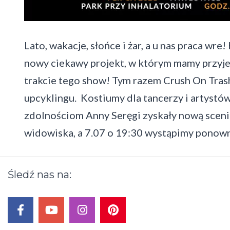
Lato, wakacje, słońce i żar, a u nas praca wre!
nowy ciekawy projekt, w którym mamy przyjem
trakcie tego show!
Tym razem Crush On Trash
upcyklingu. Kostiumy dla tancerzy i artystów
zdolnościom Anny Seręgi zyskały nową scen
widowiska, a 7.07 o 19:30 wystąpimy ponow
Nawigacja
Śledź
nas
na:
wpisu