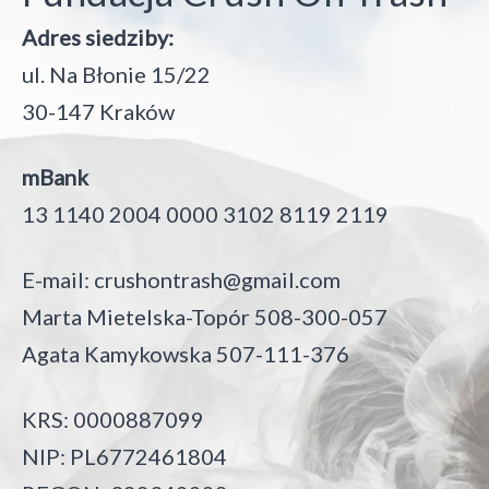
Adres siedziby:
ul. Na Błonie 15/22
30-147 Kraków
mBank
13 1140 2004 0000 3102 8119 2119
E-mail:
crushontrash@gmail.com
Marta Mietelska-Topór 508-300-057
Agata Kamykowska 507-111-376
KRS: 0000887099
NIP: PL6772461804