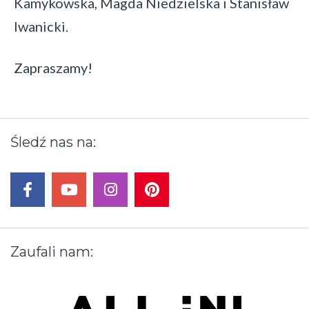
Kamykowska, Magda Niedzielska i Stanisław
Iwanicki.
Zapraszamy!
Nawigacja
Śledź
nas
na:
wpisu
facebook
youtube
instagram
pinterest
Zaufali
nam: