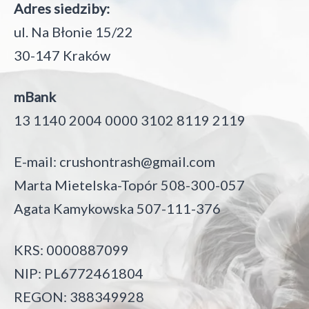
Adres siedziby:
ul. Na Błonie 15/22
30-147 Kraków
mBank
13 1140 2004 0000 3102 8119 2119
E-mail:
crushontrash@gmail.com
Marta Mietelska-Topór 508-300-057
Agata Kamykowska 507-111-376
KRS: 0000887099
NIP: PL6772461804
REGON: 388349928