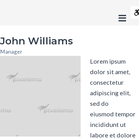
John
Contrast
Williams
Offc
Default
Night
Black
Black
Ye
-
contrast
contrast
and
and
an
Side
Fundacja
Layout
White
Yellow
Bl
John Williams
contrast
contras
co
Fixed
Wide
Crush
Manager
layout
layout
On
Font
Lorem ipsum
Smaller
Larger
Readable
Default
Trash
dolor sit amet,
Font
Font
Font
Font
consectetur
adipiscing elit,
sed do
eiusmod tempor
incididunt ut
labore et dolore