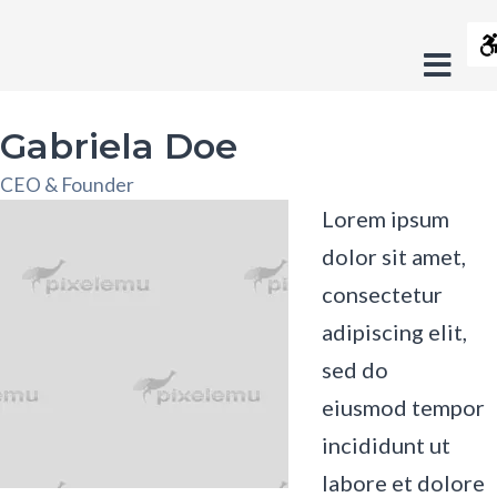
Gabriela
Contrast
Doe
Offc
Default
Night
Black
Black
Ye
-
contrast
contrast
and
and
an
Side
Fundacja
Layout
White
Yellow
Bl
Gabriela Doe
contrast
contras
co
Fixed
Wide
Crush
CEO & Founder
layout
layout
On
Font
Lorem ipsum
Smaller
Larger
Readable
Default
Trash
dolor sit amet,
Font
Font
Font
Font
consectetur
adipiscing elit,
sed do
eiusmod tempor
incididunt ut
labore et dolore