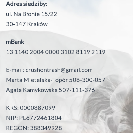
Adres siedziby:
ul. Na Błonie 15/22
30-147 Kraków
mBank
13 1140 2004 0000 3102 8119 2119
E-mail:
crushontrash@gmail.com
Marta Mietelska-Topór 508-300-057
Agata Kamykowska 507-111-376
KRS: 0000887099
NIP: PL6772461804
REGON: 388349928