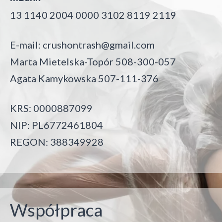
13 1140 2004 0000 3102 8119 2119
E-mail:
crushontrash@gmail.com
Marta Mietelska-Topór 508-300-057
Agata Kamykowska 507-111-376
KRS: 0000887099
NIP: PL6772461804
REGON: 388349928
Współpraca