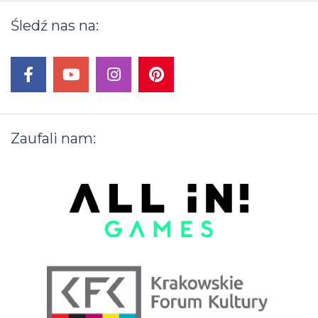
Śledź
nas
na:
facebook
youtube
instagram
pinterest
Zaufali
nam: