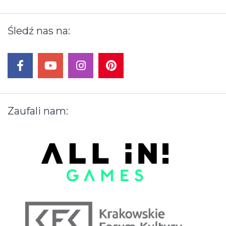
Nawigacja
Śledź
nas
na:
wpisu
facebook
youtube
instagram
pinterest
Zaufali
nam: