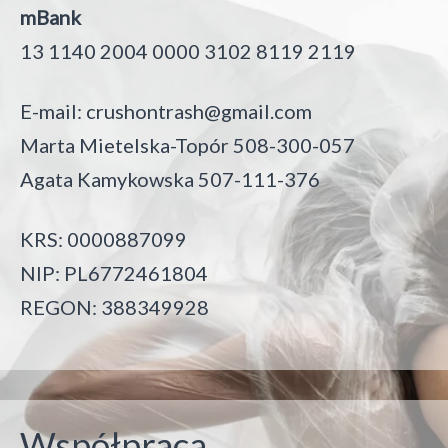
mBank
13 1140 2004 0000 3102 8119 2119
E-mail:
crushontrash@gmail.com
Marta Mietelska-Topór 508-300-057
Agata Kamykowska 507-111-376
KRS: 0000887099
NIP: PL6772461804
REGON: 388349928
Współpraca