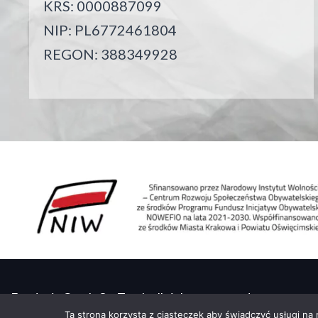
KRS: 0000887099
NIP: PL6772461804
REGON: 388349928
Fundacja Crush On Trash all rights reserved
Ta strona korzysta z ciasteczek aby świadczyć usługi na