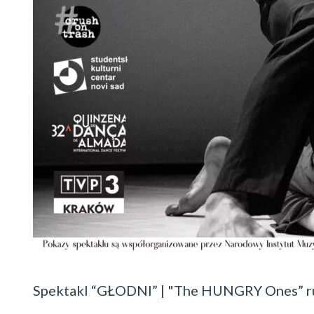
Trash
Spektakl “GŁODNI” | "The HUNGRY Ones” ru