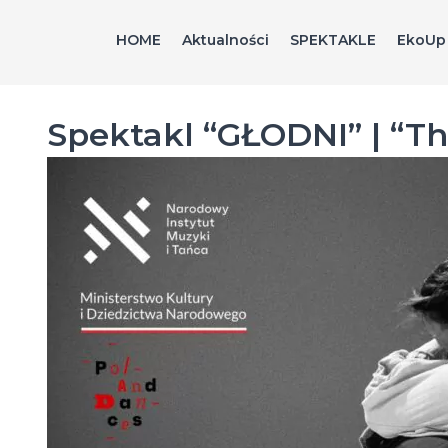
Spektakl
HOME
Aktualności
SPEKTAKLE
EkoUp
“GŁODNI”
|
"The
Spektakl “GŁODNI” | “T
HUNGRY
Ones”
rusza
w
trasę!
-
Fundacja
Crush
On