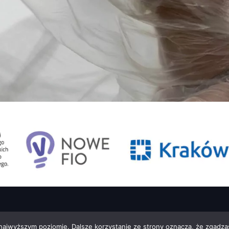
 najwyższym poziomie. Dalsze korzystanie ze strony oznacza, że zgadzas