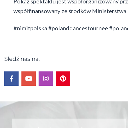
Pokaz spektaklu jest współorganizowany pr
współfinansowany ze środków Ministerstwa 
#nimitpolska #polanddancestournee #pola
Śledź
nas
na:
facebook
youtube
instagram
pinterest