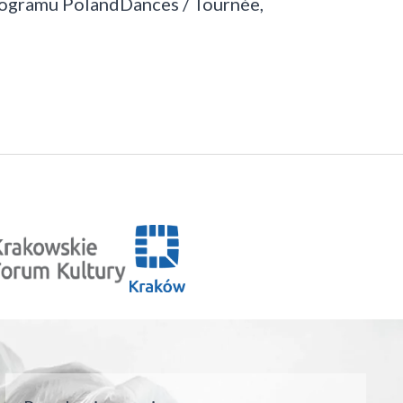
rogramu PolandDances / Tournée,