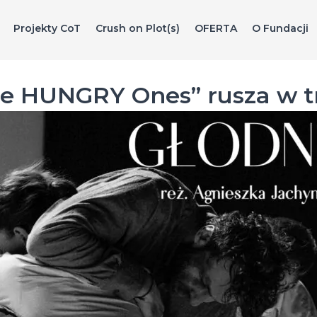
Projekty CoT
Crush on Plot(s)
OFERTA
O Fundacji
he HUNGRY Ones” rusza w t