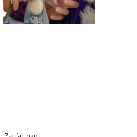
Zaufali
nam: