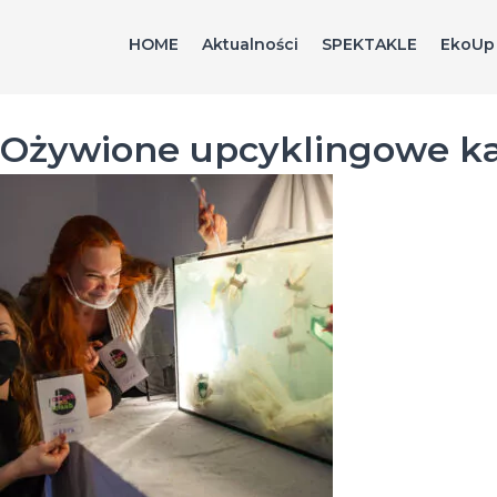
Ożywione
HOME
Aktualności
SPEKTAKLE
EkoUp
upcyklingowe
kartki
świąteczne
Ożywione upcyklingowe kar
-
galeria
-
Fundacja
Crush
On
Trash