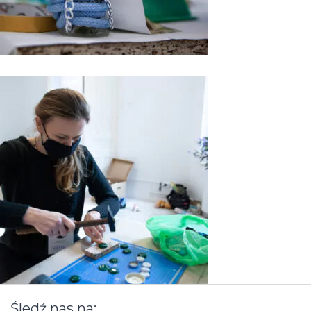
Śledź
nas
na: