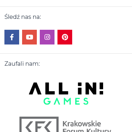
Nawigacja
Śledź
nas
na:
wpisu
facebook
youtube
instagram
pinterest
Zaufali
nam: