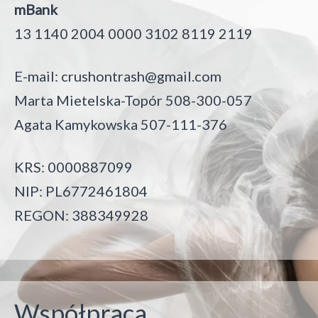
mBank
13 1140 2004 0000 3102 8119 2119
E-mail:
crushontrash@gmail.com
Marta Mietelska-Topór 508-300-057
Agata Kamykowska 507-111-376
KRS: 0000887099
NIP: PL6772461804
REGON: 388349928
Współpraca