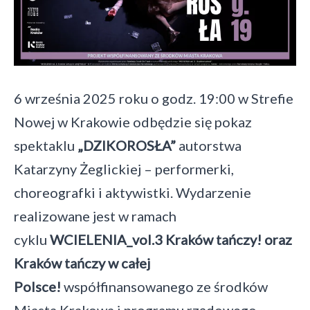
choreografii
-
Fundacja
Crush
6 września 2025 roku o godz. 19:00 w Strefie
On
Nowej w Krakowie odbędzie się pokaz
Trash
spektaklu
„DZIKOROSŁA”
autorstwa
Katarzyny Żeglickiej – performerki,
choreografki i aktywistki. Wydarzenie
realizowane jest w ramach
cyklu
WCIELENIA_vol.3 Kraków tańczy! oraz
Kraków tańczy w całej
Polsce!
współfinansowanego ze środków