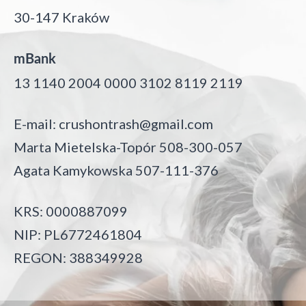
30-147 Kraków
mBank
13 1140 2004 0000 3102 8119 2119
E-mail:
crushontrash@gmail.com
Marta Mietelska-Topór 508-300-057
Agata Kamykowska 507-111-376
KRS: 0000887099
NIP: PL6772461804
REGON: 388349928