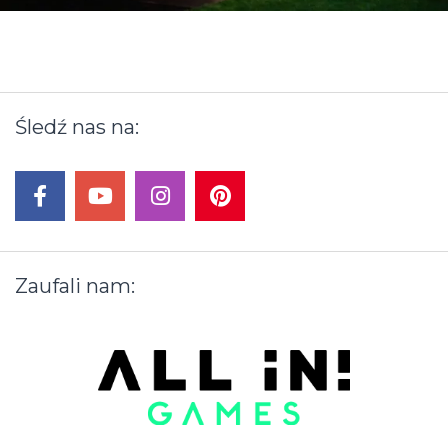
Śledź
nas
na:
facebook
youtube
instagram
pinterest
Zaufali
nam: